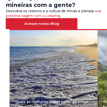
mineiras com a gente?
Descubra os roteiros e a cultura de Minas e planeje
sua
próxima viagem com a Lokamig.
Acesse nosso Blog
Quais as melhores praias perto de Minas
Co
Gerais? Confira
tu