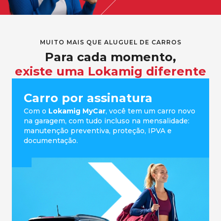
MUITO MAIS QUE ALUGUEL DE CARROS
Para cada momento,
existe uma Lokamig diferente
Carro por assinatura
Com o
Lokamig MyCar
, você tem um carro novo
na garagem, com tudo incluso na mensalidade:
manutenção preventiva, proteção, IPVA e
documentação.